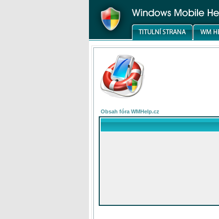
Obsah fóra WMHelp.cz