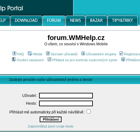
forum.WMHelp.cz
O všem, co souvisí s Windows Mobile
FAQ
Hledat
Seznam uživatelů
Uživatelské skupiny
Registrac
Osobní nastavení
Přihlásit se pro kontrolu soukromých zpráv
Přihlášen
Zadejte prosím vaše uživatelské jméno a heslo
Uživatel:
Heslo:
Přihlásit mě automaticky při každé návštěvě:
Zapomněl(a) jsem svoje heslo