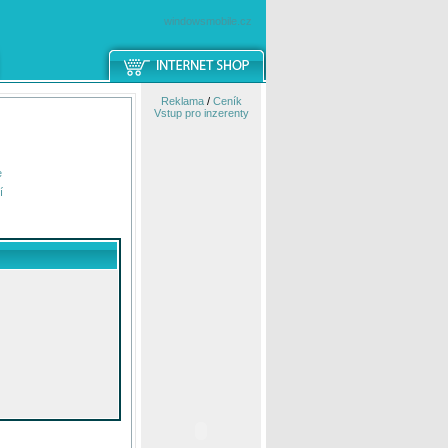
windowsmobile.cz
Reklama
/
Ceník
Vstup pro inzerenty
e
í