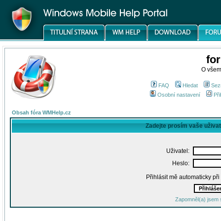
fo
O všem
FAQ
Hledat
Sez
Osobní nastavení
Při
Obsah fóra WMHelp.cz
Zadejte prosím vaše uživa
Uživatel:
Heslo:
Přihlásit mě automaticky př
Zapomněl(a) jsem 