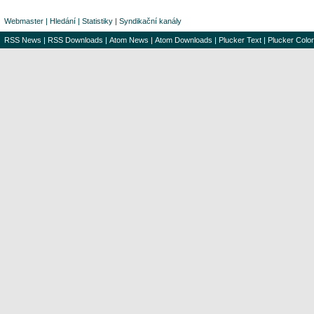
Webmaster
|
Hledání
|
Statistiky
|
Syndikační kanály
RSS News
|
RSS Downloads
|
Atom News
|
Atom Downloads
|
Plucker Text
|
Plucker Color