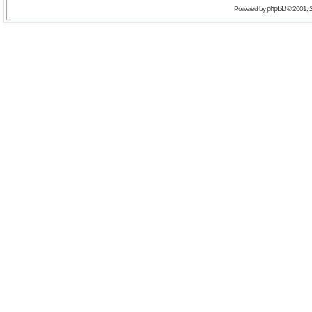
phpBB
Powered by
© 2001, 