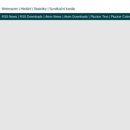
Webmaster
|
Hledání
|
Statistiky
|
Syndikační kanály
RSS News
|
RSS Downloads
|
Atom News
|
Atom Downloads
|
Plucker Text
|
Plucker Color