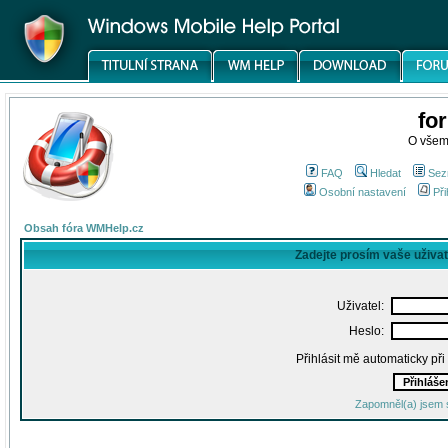
fo
O všem
FAQ
Hledat
Sez
Osobní nastavení
Při
Obsah fóra WMHelp.cz
Zadejte prosím vaše uživa
Uživatel:
Heslo:
Přihlásit mě automaticky př
Zapomněl(a) jsem 