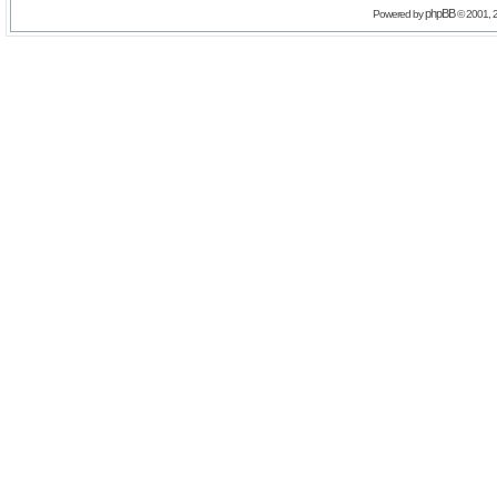
phpBB
Powered by
© 2001, 