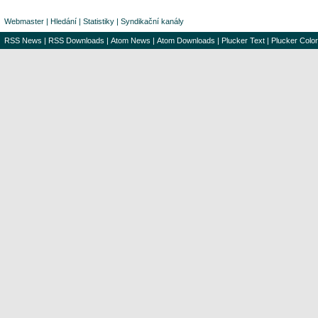
Webmaster
|
Hledání
|
Statistiky
|
Syndikační kanály
RSS News
|
RSS Downloads
|
Atom News
|
Atom Downloads
|
Plucker Text
|
Plucker Color