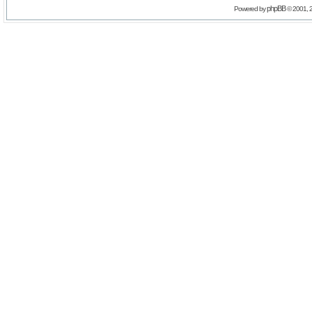
phpBB
Powered by
© 2001, 