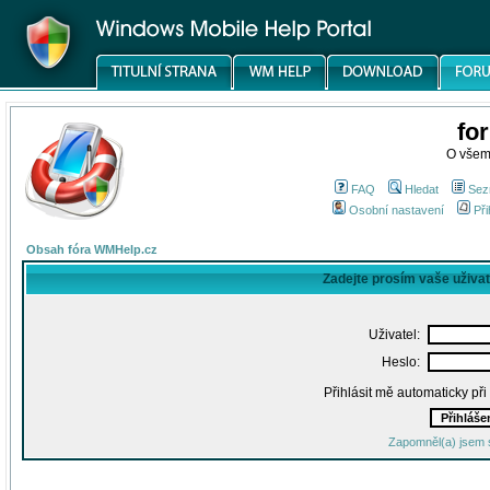
fo
O všem
FAQ
Hledat
Sez
Osobní nastavení
Při
Obsah fóra WMHelp.cz
Zadejte prosím vaše uživa
Uživatel:
Heslo:
Přihlásit mě automaticky př
Zapomněl(a) jsem 