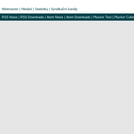
Webmaster
|
Hledání
|
Statistiky
|
Syndikační kanály
RSS News
|
RSS Downloads
|
Atom News
|
Atom Downloads
|
Plucker Text
|
Plucker Color