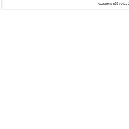
phpBB
Powered by
© 2001, 