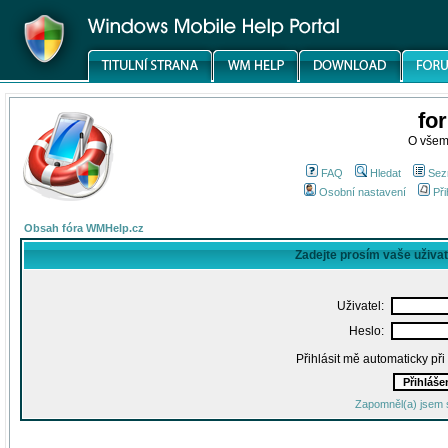
fo
O všem
FAQ
Hledat
Sez
Osobní nastavení
Při
Obsah fóra WMHelp.cz
Zadejte prosím vaše uživa
Uživatel:
Heslo:
Přihlásit mě automaticky př
Zapomněl(a) jsem 