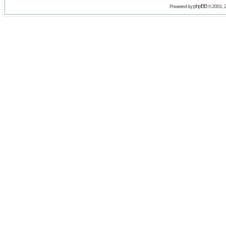
phpBB
Powered by
© 2001, 