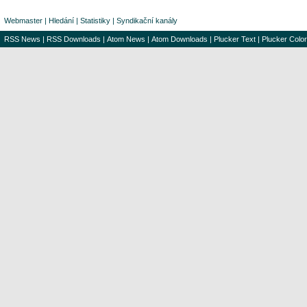
Webmaster
|
Hledání
|
Statistiky
|
Syndikační kanály
RSS News
|
RSS Downloads
|
Atom News
|
Atom Downloads
|
Plucker Text
|
Plucker Color