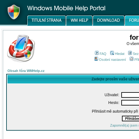
fo
O všem
FAQ
Hledat
Sez
Osobní nastavení
Při
Obsah fóra WMHelp.cz
Zadejte prosím vaše uživa
Uživatel:
Heslo:
Přihlásit mě automaticky př
Zapomněl(a) jsem 