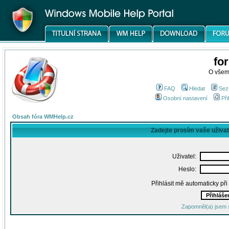
fo
O všem
FAQ
Hledat
Sez
Osobní nastavení
Při
Obsah fóra WMHelp.cz
Zadejte prosím vaše uživa
Uživatel:
Heslo:
Přihlásit mě automaticky př
Zapomněl(a) jsem 