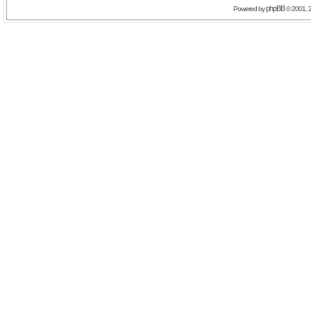
phpBB
Powered by
© 2001, 