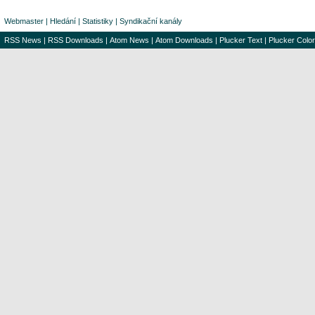
Webmaster
|
Hledání
|
Statistiky
|
Syndikační kanály
RSS News
|
RSS Downloads
|
Atom News
|
Atom Downloads
|
Plucker Text
|
Plucker Color