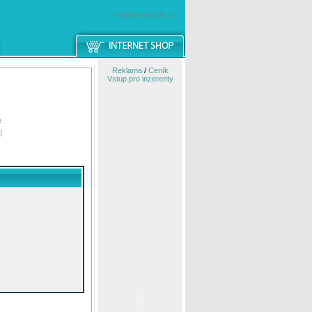
windowsmobile.cz
Reklama
/
Ceník
Vstup pro inzerenty
e
í