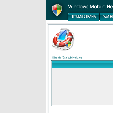
Obsah fóra WMHelp.cz