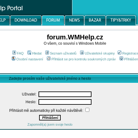
forum.WMHelp.cz
O všem, co souvisí s Windows Mobile
FAQ
Hledat
Seznam uživatelů
Uživatelské skupiny
Registrac
Osobní nastavení
Přihlásit se pro kontrolu soukromých zpráv
Přihlášen
Zadejte prosím vaše uživatelské jméno a heslo
Uživatel:
Heslo:
Přihlásit mě automaticky při každé návštěvě:
Zapomněl(a) jsem svoje heslo