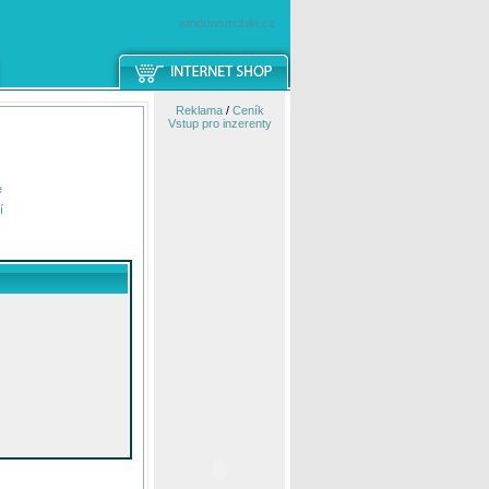
windowsmobile.cz
Reklama
/
Ceník
Vstup pro inzerenty
e
í