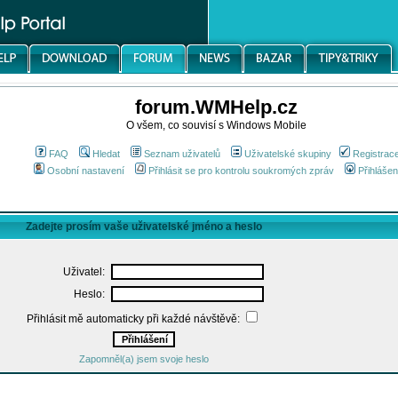
forum.WMHelp.cz
O všem, co souvisí s Windows Mobile
FAQ
Hledat
Seznam uživatelů
Uživatelské skupiny
Registrac
Osobní nastavení
Přihlásit se pro kontrolu soukromých zpráv
Přihlášen
Zadejte prosím vaše uživatelské jméno a heslo
Uživatel:
Heslo:
Přihlásit mě automaticky při každé návštěvě:
Zapomněl(a) jsem svoje heslo