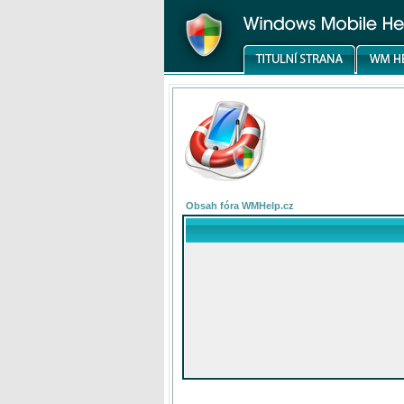
Obsah fóra WMHelp.cz