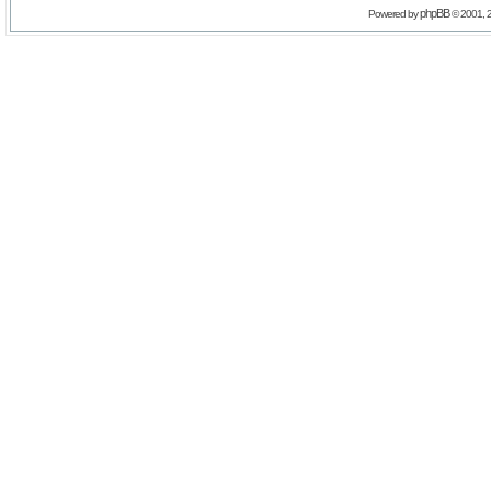
phpBB
Powered by
© 2001, 