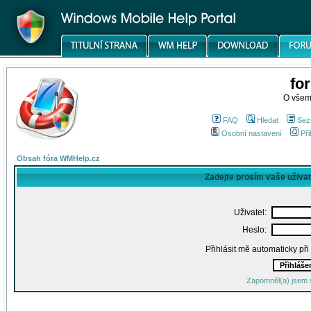
fo
O všem
FAQ
Hledat
Sez
Osobní nastavení
Při
Obsah fóra WMHelp.cz
Zadejte prosím vaše uživa
Uživatel:
Heslo:
Přihlásit mě automaticky př
Zapomněl(a) jsem 