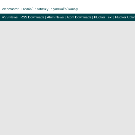
Webmaster
|
Hledání
|
Statistiky
|
Syndikační kanály
RSS News
|
RSS Downloads
|
Atom News
|
Atom Downloads
|
Plucker Text
|
Plucker Color