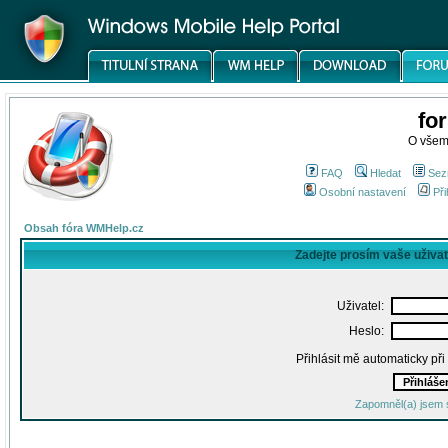
fo
O všem
FAQ
Hledat
Sez
Osobní nastavení
Při
Obsah fóra WMHelp.cz
Zadejte prosím vaše uživa
Uživatel:
Heslo:
Přihlásit mě automaticky př
Zapomněl(a) jsem 