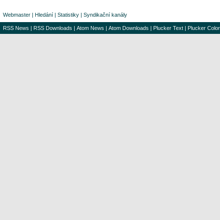
Webmaster
|
Hledání
|
Statistiky
|
Syndikační kanály
RSS News
|
RSS Downloads
|
Atom News
|
Atom Downloads
|
Plucker Text
|
Plucker Color