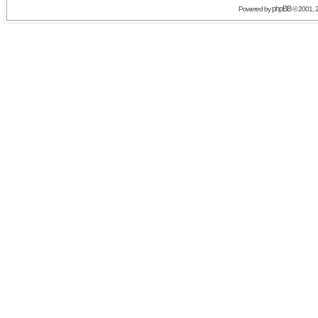
phpBB
Powered by
© 2001, 