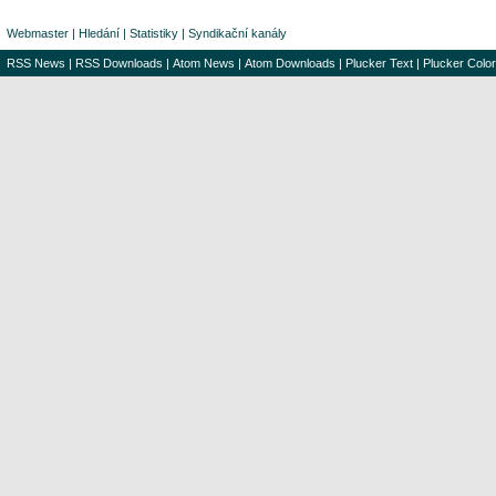
Webmaster
|
Hledání
|
Statistiky
|
Syndikační kanály
RSS News
|
RSS Downloads
|
Atom News
|
Atom Downloads
|
Plucker Text
|
Plucker Color