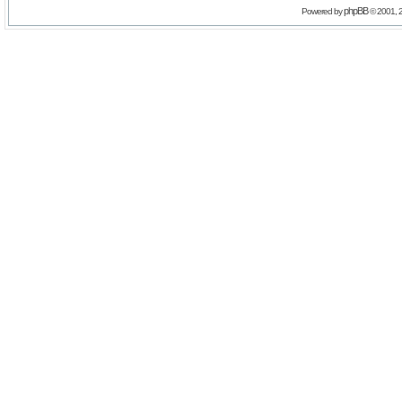
phpBB
Powered by
© 2001, 