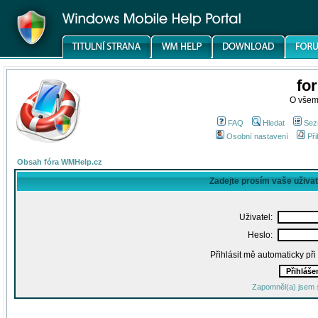
fo
O všem
FAQ
Hledat
Sez
Osobní nastavení
Při
Obsah fóra WMHelp.cz
Zadejte prosím vaše uživa
Uživatel:
Heslo:
Přihlásit mě automaticky př
Zapomněl(a) jsem 