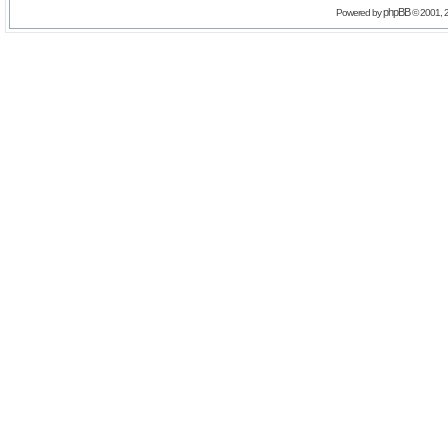
phpBB
Powered by
© 2001, 