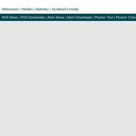
Webmaster
|
Hledání
|
Statistiky
|
Syndikační kanály
RSS News
|
RSS Downloads
|
Atom News
|
Atom Downloads
|
Plucker Text
|
Plucker Color