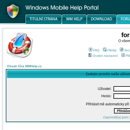
fo
O všem
FAQ
Hledat
Sez
Osobní nastavení
Při
Obsah fóra WMHelp.cz
Zadejte prosím vaše uživa
Uživatel:
Heslo:
Přihlásit mě automaticky př
Zapomněl(a) jsem 