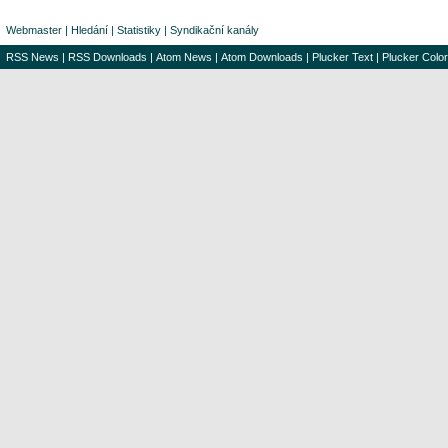
Webmaster
|
Hledání
|
Statistiky
|
Syndikační kanály
RSS News
|
RSS Downloads
|
Atom News
|
Atom Downloads
|
Plucker Text
|
Plucker Color