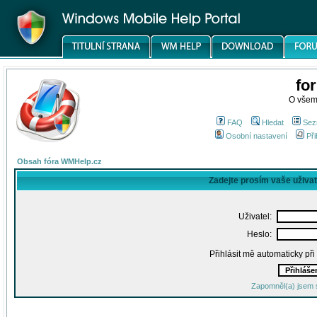
fo
O všem
FAQ
Hledat
Sez
Osobní nastavení
Při
Obsah fóra WMHelp.cz
Zadejte prosím vaše uživa
Uživatel:
Heslo:
Přihlásit mě automaticky př
Zapomněl(a) jsem 