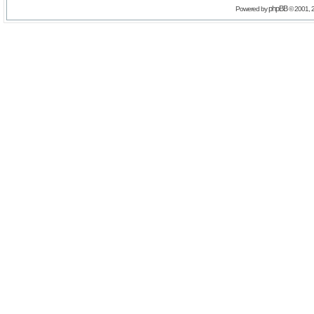
phpBB
Powered by
© 2001, 