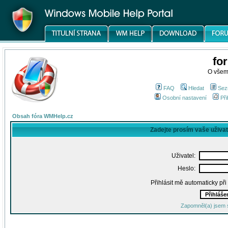
fo
O všem
FAQ
Hledat
Sez
Osobní nastavení
Při
Obsah fóra WMHelp.cz
Zadejte prosím vaše uživa
Uživatel:
Heslo:
Přihlásit mě automaticky př
Zapomněl(a) jsem 