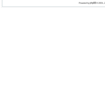
phpBB
Powered by
© 2001, 