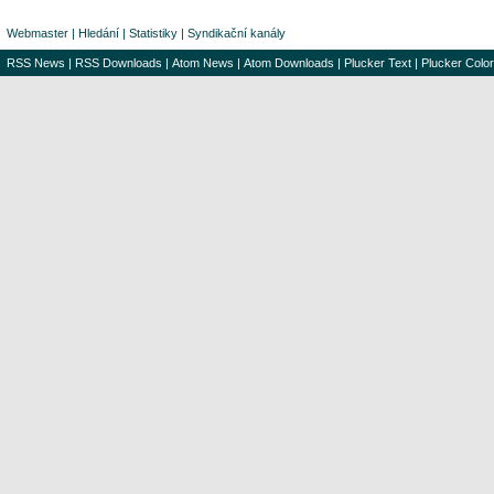
Webmaster
|
Hledání
|
Statistiky
|
Syndikační kanály
RSS News
|
RSS Downloads
|
Atom News
|
Atom Downloads
|
Plucker Text
|
Plucker Color