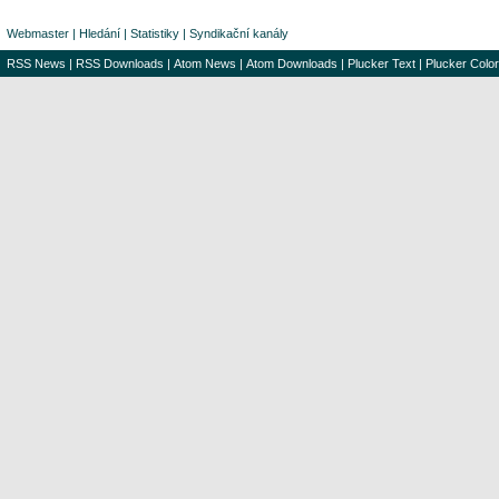
Webmaster
|
Hledání
|
Statistiky
|
Syndikační kanály
RSS News
|
RSS Downloads
|
Atom News
|
Atom Downloads
|
Plucker Text
|
Plucker Color