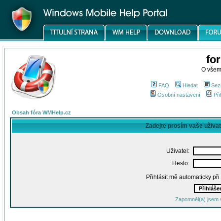
fo
O všem
FAQ
Hledat
Sez
Osobní nastavení
Při
Obsah fóra WMHelp.cz
Zadejte prosím vaše uživa
Uživatel:
Heslo:
Přihlásit mě automaticky př
Zapomněl(a) jsem 