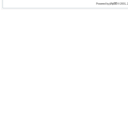
phpBB
Powered by
© 2001, 