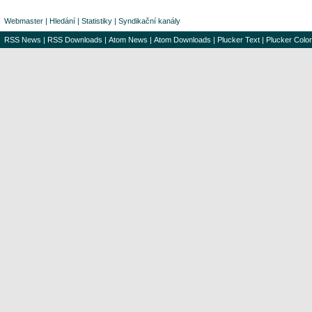
Webmaster
|
Hledání
|
Statistiky
|
Syndikační kanály
RSS News
|
RSS Downloads
|
Atom News
|
Atom Downloads
|
Plucker Text
|
Plucker Color