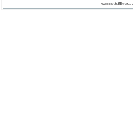
phpBB
Powered by
© 2001, 