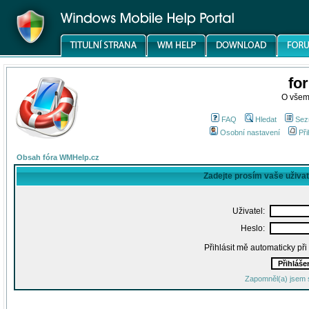
fo
O všem
FAQ
Hledat
Sez
Osobní nastavení
Při
Obsah fóra WMHelp.cz
Zadejte prosím vaše uživa
Uživatel:
Heslo:
Přihlásit mě automaticky př
Zapomněl(a) jsem 