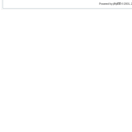
phpBB
Powered by
© 2001, 