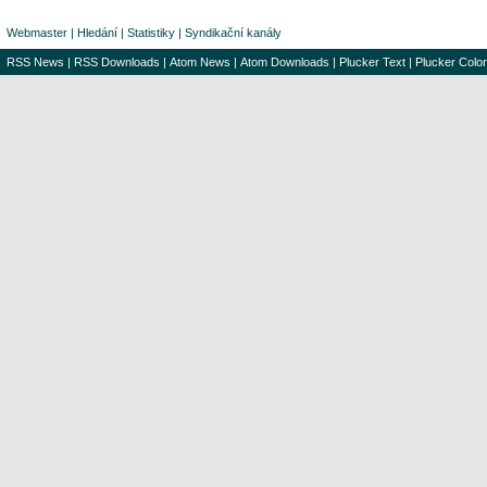
Webmaster
|
Hledání
|
Statistiky
|
Syndikační kanály
RSS News
|
RSS Downloads
|
Atom News
|
Atom Downloads
|
Plucker Text
|
Plucker Color