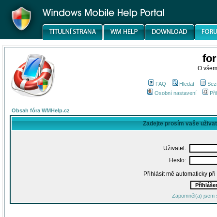
fo
O všem
FAQ
Hledat
Sez
Osobní nastavení
Při
Obsah fóra WMHelp.cz
Zadejte prosím vaše uživa
Uživatel:
Heslo:
Přihlásit mě automaticky př
Zapomněl(a) jsem 