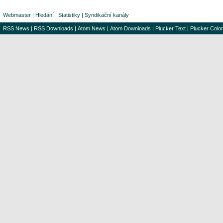
Webmaster
|
Hledání
|
Statistiky
|
Syndikační kanály
RSS News
|
RSS Downloads
|
Atom News
|
Atom Downloads
|
Plucker Text
|
Plucker Color