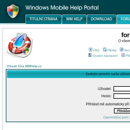
fo
O všem
FAQ
Hledat
Sez
Osobní nastavení
Při
Obsah fóra WMHelp.cz
Zadejte prosím vaše uživa
Uživatel:
Heslo:
Přihlásit mě automaticky př
Zapomněl(a) jsem 