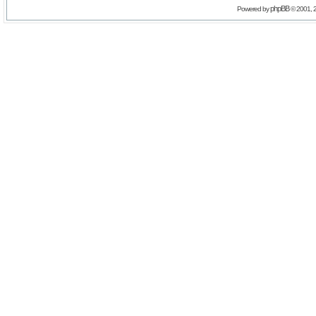
phpBB
Powered by
© 2001, 