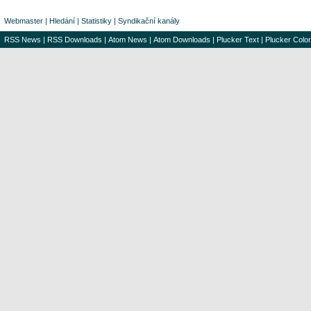
Webmaster
|
Hledání
|
Statistiky
|
Syndikační kanály
RSS News
|
RSS Downloads
|
Atom News
|
Atom Downloads
|
Plucker Text
|
Plucker Color