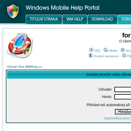
fo
O všem
FAQ
Hledat
Sez
Osobní nastavení
Při
Obsah fóra WMHelp.cz
Zadejte prosím vaše uživa
Uživatel:
Heslo:
Přihlásit mě automaticky př
Zapomněl(a) jsem 