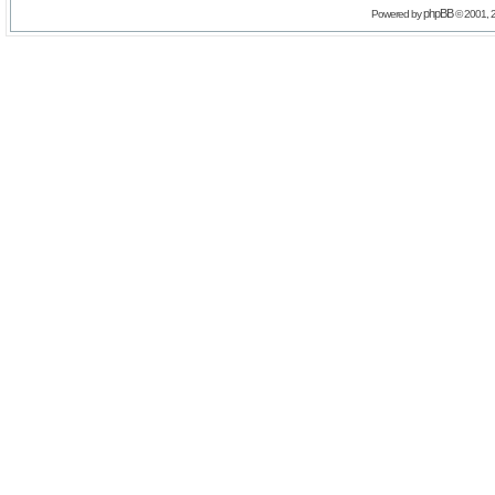
phpBB
Powered by
© 2001, 