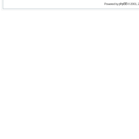
phpBB
Powered by
© 2001, 