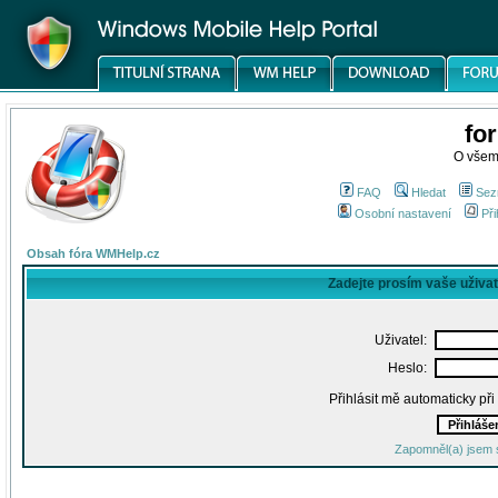
fo
O všem
FAQ
Hledat
Sez
Osobní nastavení
Při
Obsah fóra WMHelp.cz
Zadejte prosím vaše uživa
Uživatel:
Heslo:
Přihlásit mě automaticky př
Zapomněl(a) jsem 