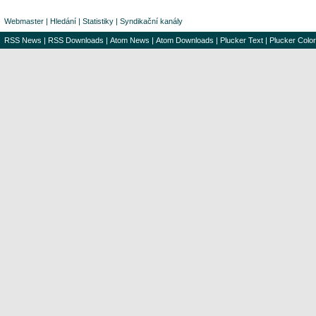
Webmaster
|
Hledání
|
Statistiky
|
Syndikační kanály
RSS News
|
RSS Downloads
|
Atom News
|
Atom Downloads
|
Plucker Text
|
Plucker Color