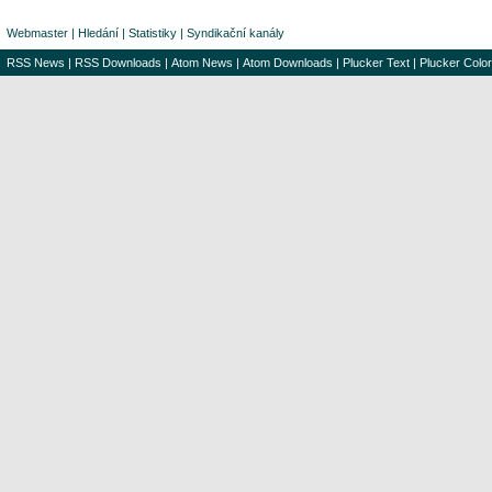
Webmaster
|
Hledání
|
Statistiky
|
Syndikační kanály
RSS News
|
RSS Downloads
|
Atom News
|
Atom Downloads
|
Plucker Text
|
Plucker Color