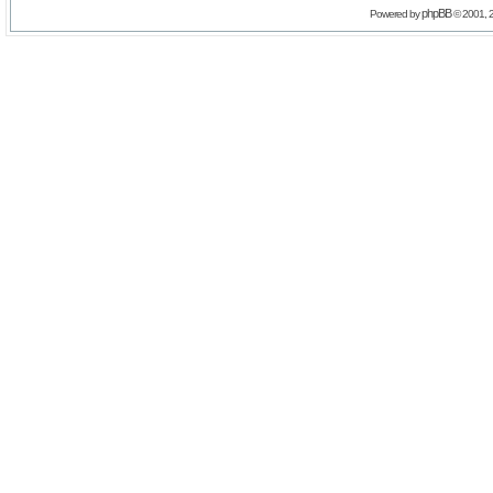
phpBB
Powered by
© 2001, 