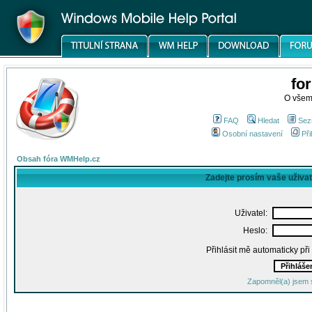
fo
O všem
FAQ
Hledat
Sez
Osobní nastavení
Při
Obsah fóra WMHelp.cz
Zadejte prosím vaše uživa
Uživatel:
Heslo:
Přihlásit mě automaticky př
Zapomněl(a) jsem 