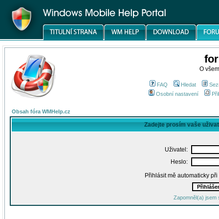
fo
O všem
FAQ
Hledat
Sez
Osobní nastavení
Při
Obsah fóra WMHelp.cz
Zadejte prosím vaše uživa
Uživatel:
Heslo:
Přihlásit mě automaticky př
Zapomněl(a) jsem 