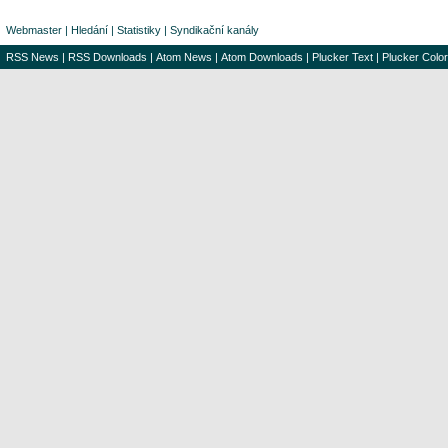
Webmaster
|
Hledání
|
Statistiky
|
Syndikační kanály
RSS News
|
RSS Downloads
|
Atom News
|
Atom Downloads
|
Plucker Text
|
Plucker Color