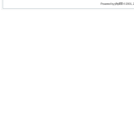
phpBB
Powered by
© 2001, 