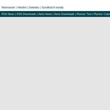
Webmaster
|
Hledání
|
Statistiky
|
Syndikační kanály
RSS News
|
RSS Downloads
|
Atom News
|
Atom Downloads
|
Plucker Text
|
Plucker Color