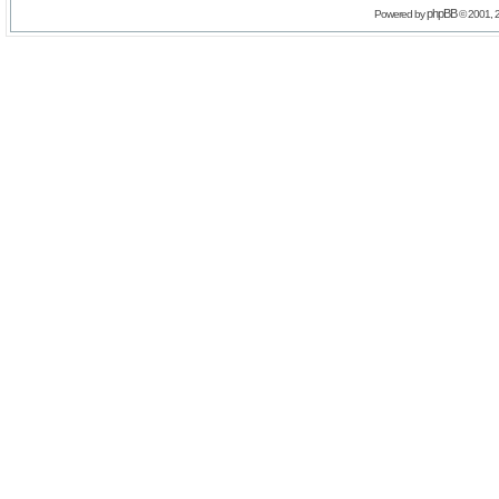
phpBB
Powered by
© 2001, 