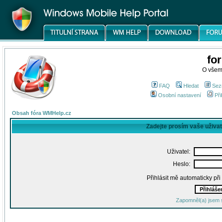
fo
O všem
FAQ
Hledat
Sez
Osobní nastavení
Při
Obsah fóra WMHelp.cz
Zadejte prosím vaše uživa
Uživatel:
Heslo:
Přihlásit mě automaticky př
Zapomněl(a) jsem 