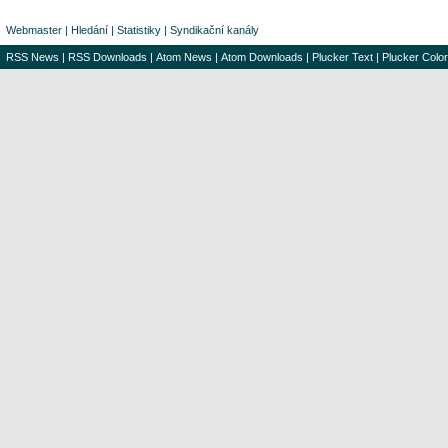
Webmaster
|
Hledání
|
Statistiky
|
Syndikační kanály
RSS News
|
RSS Downloads
|
Atom News
|
Atom Downloads
|
Plucker Text
|
Plucker Color