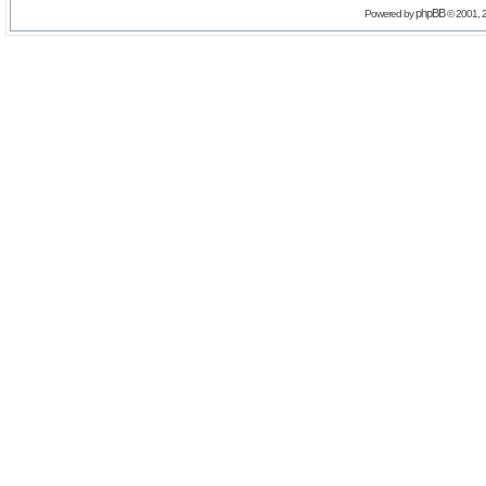
phpBB
Powered by
© 2001, 