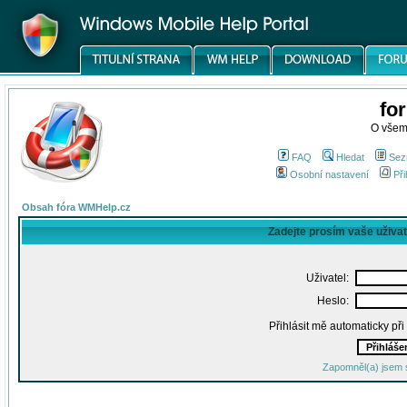
fo
O všem
FAQ
Hledat
Sez
Osobní nastavení
Při
Obsah fóra WMHelp.cz
Zadejte prosím vaše uživa
Uživatel:
Heslo:
Přihlásit mě automaticky př
Zapomněl(a) jsem 