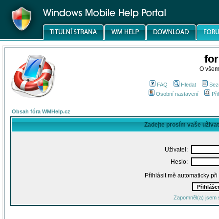
fo
O všem
FAQ
Hledat
Sez
Osobní nastavení
Při
Obsah fóra WMHelp.cz
Zadejte prosím vaše uživa
Uživatel:
Heslo:
Přihlásit mě automaticky př
Zapomněl(a) jsem 