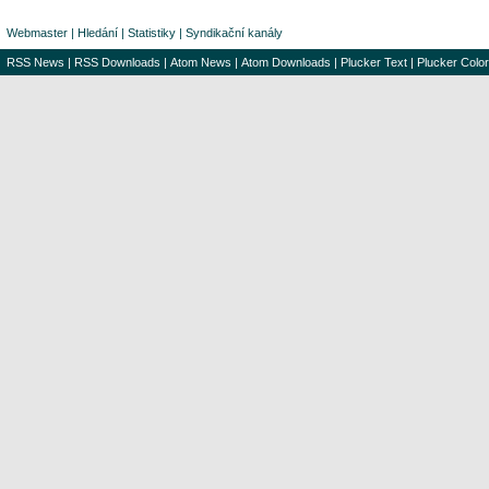
Webmaster
|
Hledání
|
Statistiky
|
Syndikační kanály
RSS News
|
RSS Downloads
|
Atom News
|
Atom Downloads
|
Plucker Text
|
Plucker Color