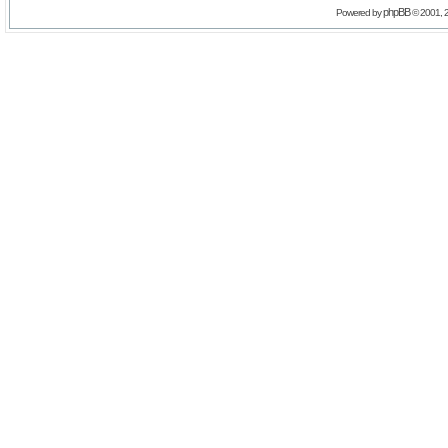
phpBB
Powered by
© 2001, 