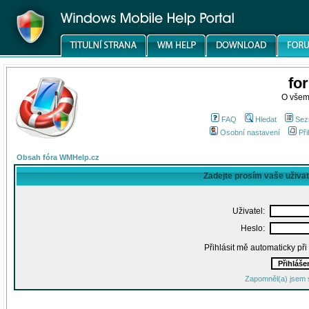
fo
O všem
FAQ
Hledat
Sez
Osobní nastavení
Při
Obsah fóra WMHelp.cz
Zadejte prosím vaše uživa
Uživatel:
Heslo:
Přihlásit mě automaticky př
Zapomněl(a) jsem 