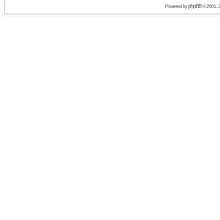
phpBB
Powered by
© 2001, 