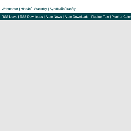
Webmaster
|
Hledání
|
Statistiky
|
Syndikační kanály
RSS News
|
RSS Downloads
|
Atom News
|
Atom Downloads
|
Plucker Text
|
Plucker Color