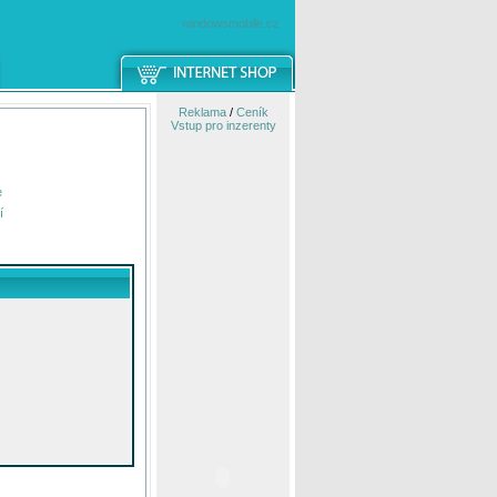
windowsmobile.cz
Reklama
/
Ceník
Vstup pro inzerenty
e
í