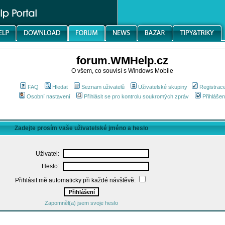
forum.WMHelp.cz
O všem, co souvisí s Windows Mobile
FAQ
Hledat
Seznam uživatelů
Uživatelské skupiny
Registrac
Osobní nastavení
Přihlásit se pro kontrolu soukromých zpráv
Přihlášen
Zadejte prosím vaše uživatelské jméno a heslo
Uživatel:
Heslo:
Přihlásit mě automaticky při každé návštěvě:
Zapomněl(a) jsem svoje heslo