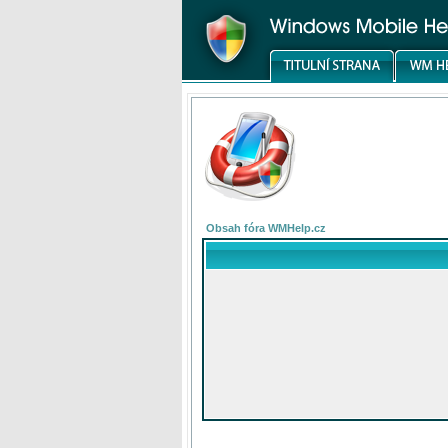
Obsah fóra WMHelp.cz