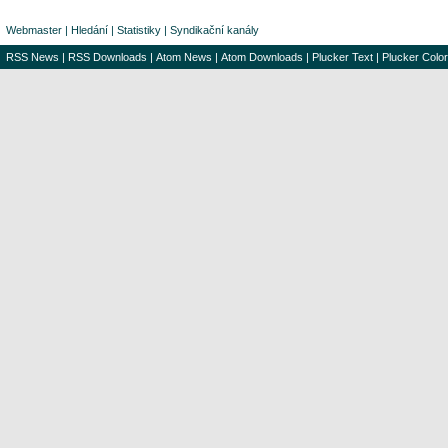
Webmaster
|
Hledání
|
Statistiky
|
Syndikační kanály
RSS News
|
RSS Downloads
|
Atom News
|
Atom Downloads
|
Plucker Text
|
Plucker Color