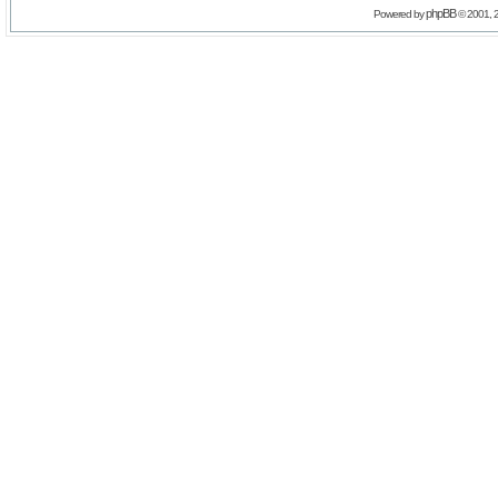
phpBB
Powered by
© 2001, 