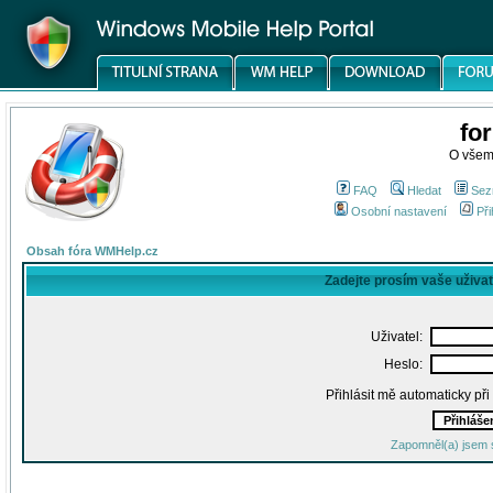
fo
O všem
FAQ
Hledat
Sez
Osobní nastavení
Při
Obsah fóra WMHelp.cz
Zadejte prosím vaše uživa
Uživatel:
Heslo:
Přihlásit mě automaticky př
Zapomněl(a) jsem 