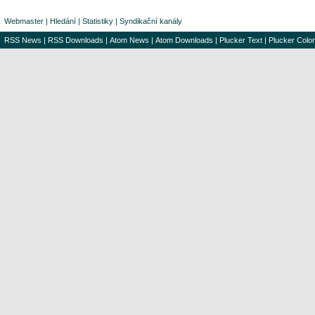
Webmaster
|
Hledání
|
Statistiky
|
Syndikační kanály
RSS News
|
RSS Downloads
|
Atom News
|
Atom Downloads
|
Plucker Text
|
Plucker Color