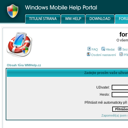
fo
O všem
FAQ
Hledat
Sez
Osobní nastavení
Při
Obsah fóra WMHelp.cz
Zadejte prosím vaše uživa
Uživatel:
Heslo:
Přihlásit mě automaticky př
Zapomněl(a) jsem 