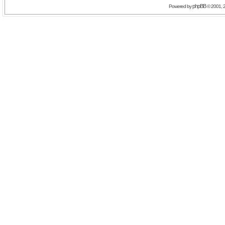
phpBB
Powered by
© 2001, 