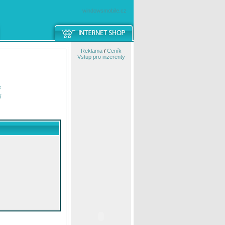
windowsmobile.cz
Reklama
/
Ceník
Vstup pro inzerenty
e
í