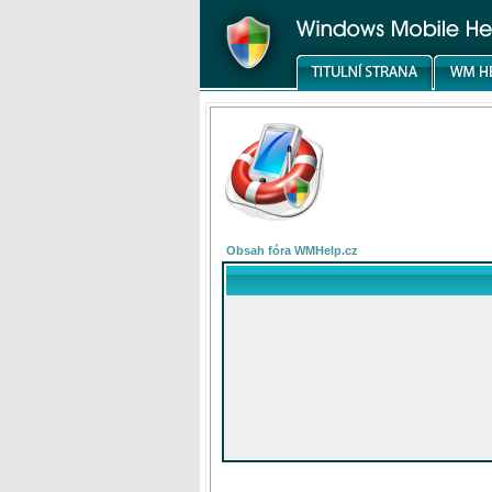
Obsah fóra WMHelp.cz