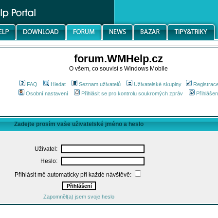
forum.WMHelp.cz
O všem, co souvisí s Windows Mobile
FAQ
Hledat
Seznam uživatelů
Uživatelské skupiny
Registrac
Osobní nastavení
Přihlásit se pro kontrolu soukromých zpráv
Přihlášen
Zadejte prosím vaše uživatelské jméno a heslo
Uživatel:
Heslo:
Přihlásit mě automaticky při každé návštěvě:
Zapomněl(a) jsem svoje heslo