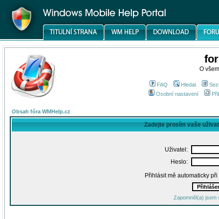
fo
O všem
FAQ
Hledat
Sez
Osobní nastavení
Při
Obsah fóra WMHelp.cz
Zadejte prosím vaše uživa
Uživatel:
Heslo:
Přihlásit mě automaticky př
Zapomněl(a) jsem 