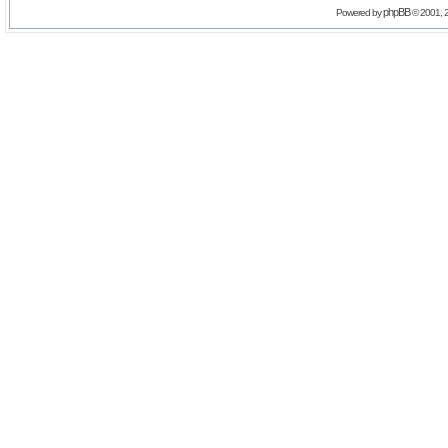
phpBB
Powered by
© 2001, 