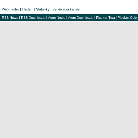
Webmaster
|
Hledání
|
Statistiky
|
Syndikační kanály
RSS News
|
RSS Downloads
|
Atom News
|
Atom Downloads
|
Plucker Text
|
Plucker Color