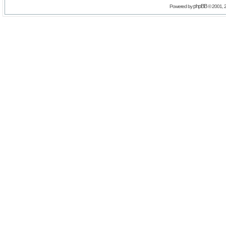
phpBB
Powered by
© 2001, 