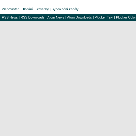
Webmaster
|
Hledání
|
Statistiky
|
Syndikační kanály
RSS News
|
RSS Downloads
|
Atom News
|
Atom Downloads
|
Plucker Text
|
Plucker Color