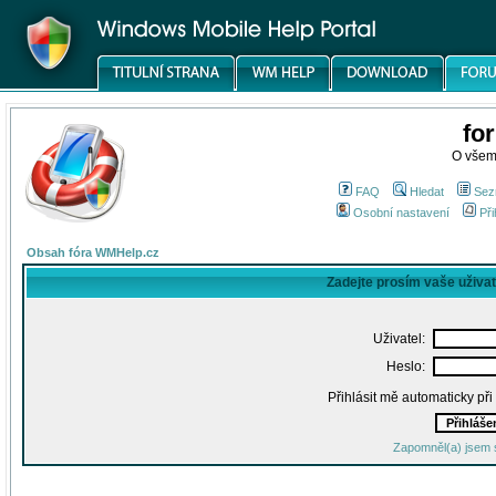
fo
O všem
FAQ
Hledat
Sez
Osobní nastavení
Při
Obsah fóra WMHelp.cz
Zadejte prosím vaše uživa
Uživatel:
Heslo:
Přihlásit mě automaticky př
Zapomněl(a) jsem 