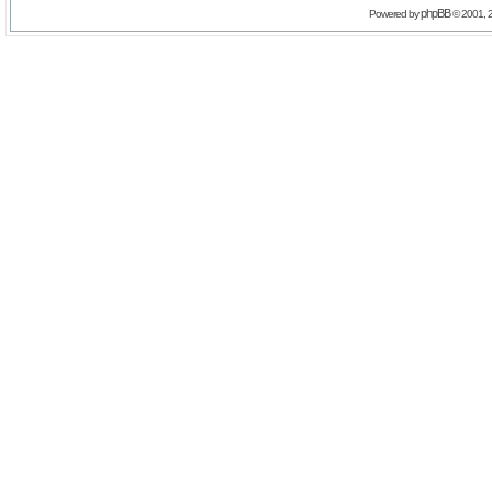
phpBB
Powered by
© 2001, 