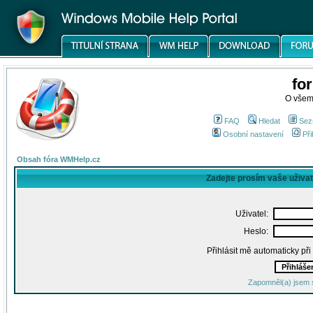
fo
O všem
FAQ
Hledat
Sez
Osobní nastavení
Při
Obsah fóra WMHelp.cz
Zadejte prosím vaše uživa
Uživatel:
Heslo:
Přihlásit mě automaticky př
Zapomněl(a) jsem 