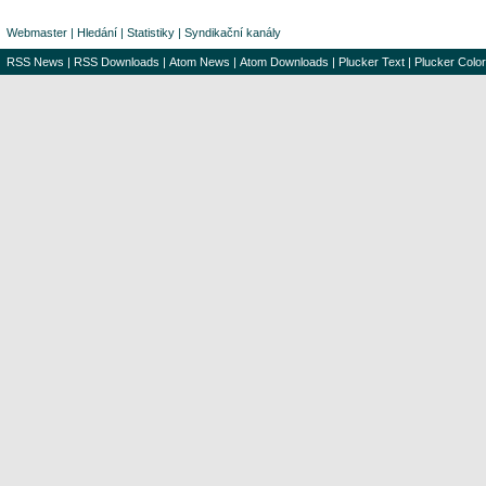
Webmaster
|
Hledání
|
Statistiky
|
Syndikační kanály
RSS News
|
RSS Downloads
|
Atom News
|
Atom Downloads
|
Plucker Text
|
Plucker Color