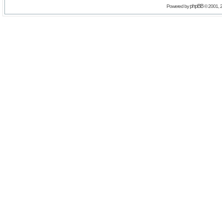
phpBB
Powered by
© 2001, 