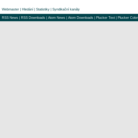
Webmaster
|
Hledání
|
Statistiky
|
Syndikační kanály
RSS News
|
RSS Downloads
|
Atom News
|
Atom Downloads
|
Plucker Text
|
Plucker Color