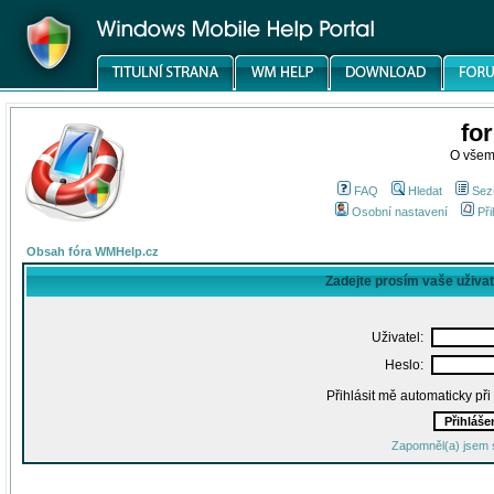
fo
O všem
FAQ
Hledat
Sez
Osobní nastavení
Při
Obsah fóra WMHelp.cz
Zadejte prosím vaše uživa
Uživatel:
Heslo:
Přihlásit mě automaticky př
Zapomněl(a) jsem 