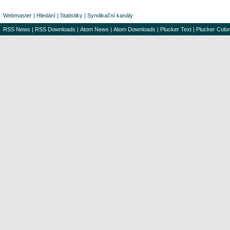
Webmaster
|
Hledání
|
Statistiky
|
Syndikační kanály
RSS News
|
RSS Downloads
|
Atom News
|
Atom Downloads
|
Plucker Text
|
Plucker Color