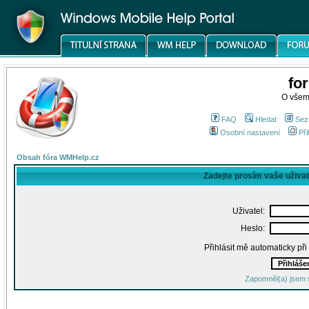
fo
O všem
FAQ
Hledat
Sez
Osobní nastavení
Při
Obsah fóra WMHelp.cz
Zadejte prosím vaše uživa
Uživatel:
Heslo:
Přihlásit mě automaticky př
Zapomněl(a) jsem 