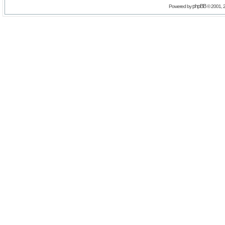
phpBB
Powered by
© 2001, 