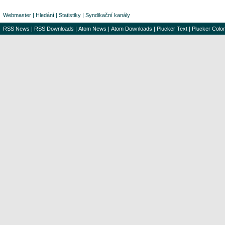
Webmaster
|
Hledání
|
Statistiky
|
Syndikační kanály
RSS News
|
RSS Downloads
|
Atom News
|
Atom Downloads
|
Plucker Text
|
Plucker Color