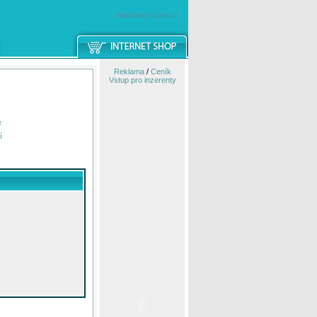
windowsmobile.cz
Reklama
/
Ceník
Vstup pro inzerenty
e
í