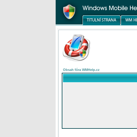
Obsah fóra WMHelp.cz