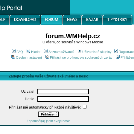
forum.WMHelp.cz
O všem, co souvisí s Windows Mobile
FAQ
Hledat
Seznam uživatelů
Uživatelské skupiny
Registrac
Osobní nastavení
Přihlásit se pro kontrolu soukromých zpráv
Přihlášen
Zadejte prosím vaše uživatelské jméno a heslo
Uživatel:
Heslo:
Přihlásit mě automaticky při každé návštěvě:
Zapomněl(a) jsem svoje heslo