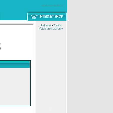
windowsmobile.cz
Reklama
/
Ceník
Vstup pro inzerenty
e
í