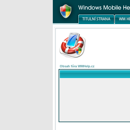
Obsah fóra WMHelp.cz