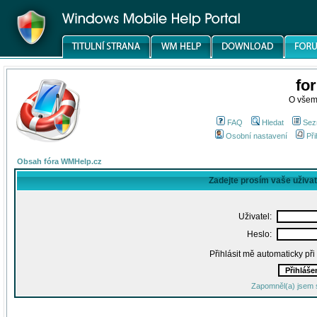
fo
O všem
FAQ
Hledat
Sez
Osobní nastavení
Při
Obsah fóra WMHelp.cz
Zadejte prosím vaše uživa
Uživatel:
Heslo:
Přihlásit mě automaticky př
Zapomněl(a) jsem 