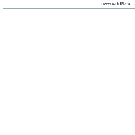
phpBB
Powered by
© 2001, 