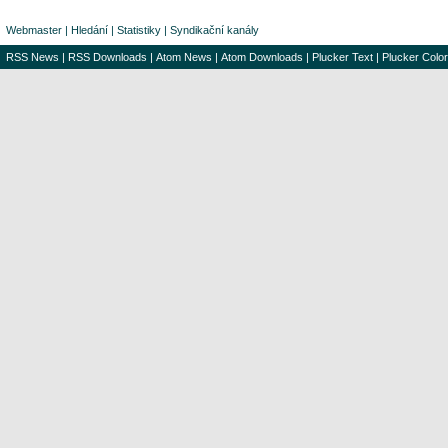
Webmaster
|
Hledání
|
Statistiky
|
Syndikační kanály
RSS News
|
RSS Downloads
|
Atom News
|
Atom Downloads
|
Plucker Text
|
Plucker Color