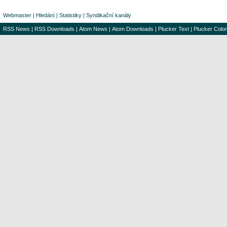
Webmaster
|
Hledání
|
Statistiky
|
Syndikační kanály
RSS News
|
RSS Downloads
|
Atom News
|
Atom Downloads
|
Plucker Text
|
Plucker Color