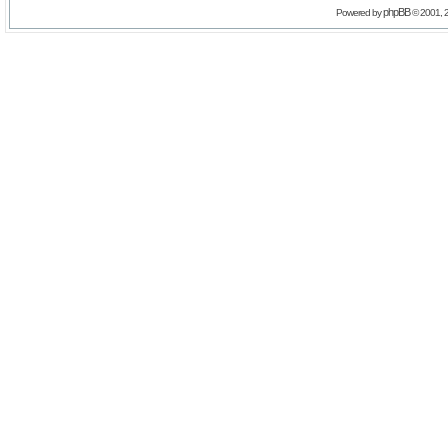
phpBB
Powered by
© 2001, 