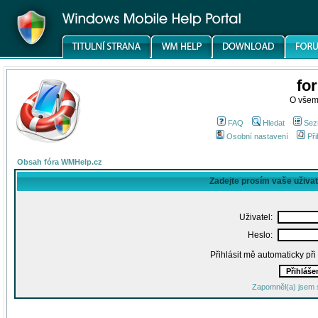
fo
O všem
FAQ
Hledat
Sez
Osobní nastavení
Při
Obsah fóra WMHelp.cz
Zadejte prosím vaše uživa
Uživatel:
Heslo:
Přihlásit mě automaticky př
Zapomněl(a) jsem 