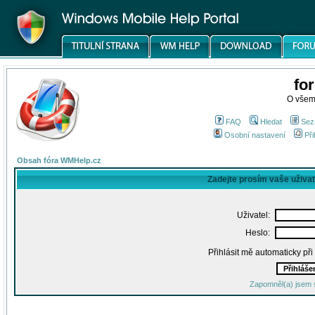
fo
O všem
FAQ
Hledat
Sez
Osobní nastavení
Při
Obsah fóra WMHelp.cz
Zadejte prosím vaše uživa
Uživatel:
Heslo:
Přihlásit mě automaticky př
Zapomněl(a) jsem 