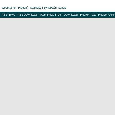
Webmaster
|
Hledání
|
Statistiky
|
Syndikační kanály
RSS News
|
RSS Downloads
|
Atom News
|
Atom Downloads
|
Plucker Text
|
Plucker Color