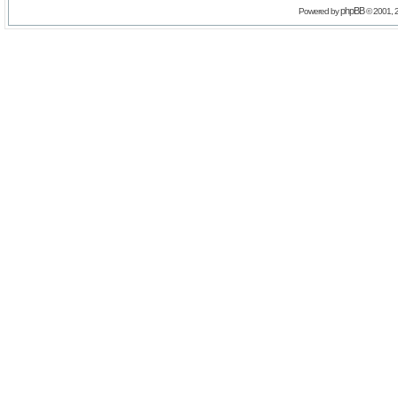
phpBB
Powered by
© 2001, 