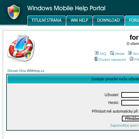
fo
O všem
FAQ
Hledat
Sez
Osobní nastavení
Při
Obsah fóra WMHelp.cz
Zadejte prosím vaše uživa
Uživatel:
Heslo:
Přihlásit mě automaticky př
Zapomněl(a) jsem 