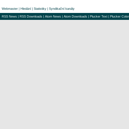
Webmaster
|
Hledání
|
Statistiky
|
Syndikační kanály
RSS News
|
RSS Downloads
|
Atom News
|
Atom Downloads
|
Plucker Text
|
Plucker Color