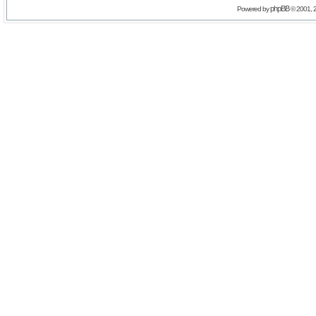
phpBB
Powered by
© 2001, 