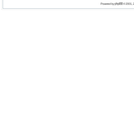
phpBB
Powered by
© 2001, 