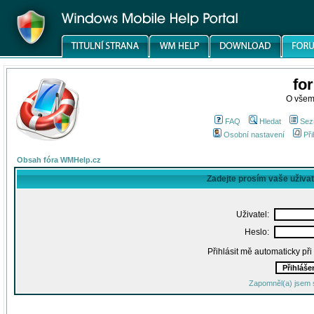
fo
O všem
FAQ
Hledat
Sez
Osobní nastavení
Při
Obsah fóra WMHelp.cz
Zadejte prosím vaše uživa
Uživatel:
Heslo:
Přihlásit mě automaticky př
Zapomněl(a) jsem 