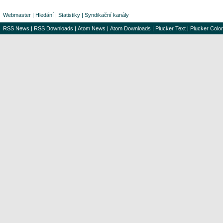
Webmaster
|
Hledání
|
Statistiky
|
Syndikační kanály
RSS News
|
RSS Downloads
|
Atom News
|
Atom Downloads
|
Plucker Text
|
Plucker Color