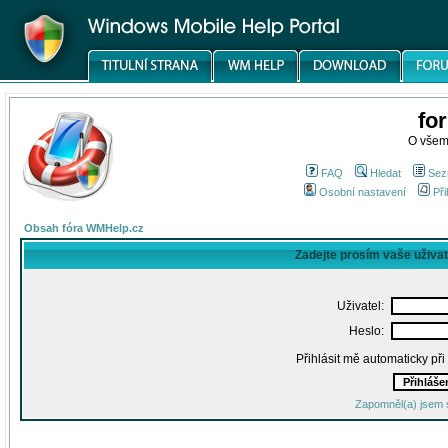
fo
O všem
FAQ
Hledat
Sez
Osobní nastavení
Při
Obsah fóra WMHelp.cz
Zadejte prosím vaše uživa
Uživatel:
Heslo:
Přihlásit mě automaticky př
Zapomněl(a) jsem 