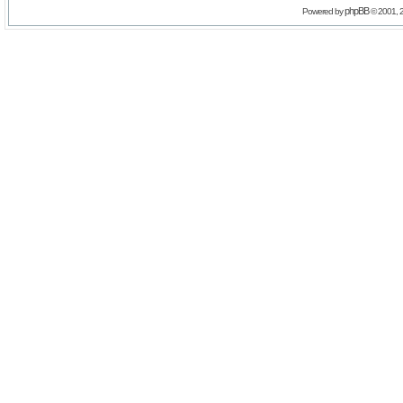
phpBB
Powered by
© 2001, 