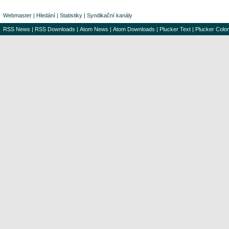
Webmaster
|
Hledání
|
Statistiky
|
Syndikační kanály
RSS News
|
RSS Downloads
|
Atom News
|
Atom Downloads
|
Plucker Text
|
Plucker Color