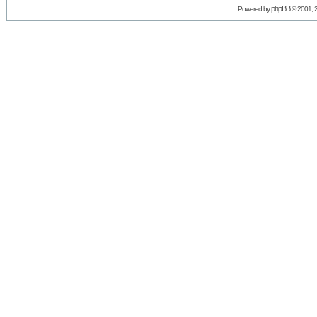
phpBB
Powered by
© 2001, 