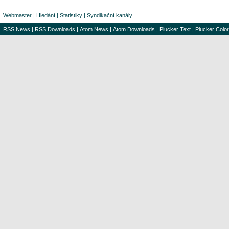
Webmaster
|
Hledání
|
Statistiky
|
Syndikační kanály
RSS News
|
RSS Downloads
|
Atom News
|
Atom Downloads
|
Plucker Text
|
Plucker Color