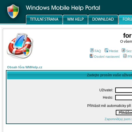
fo
O všem
FAQ
Hledat
Sez
Osobní nastavení
Při
Obsah fóra WMHelp.cz
Zadejte prosím vaše uživa
Uživatel:
Heslo:
Přihlásit mě automaticky př
Zapomněl(a) jsem 