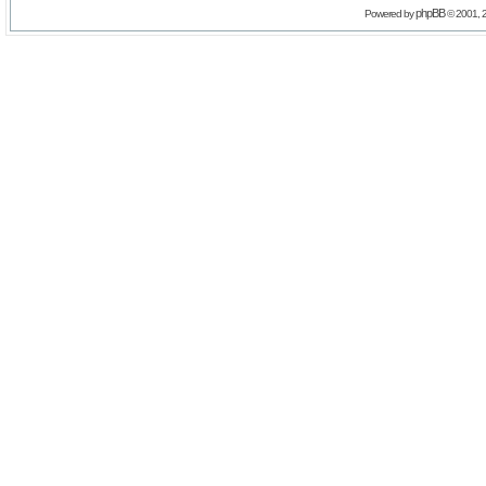
phpBB
Powered by
© 2001, 