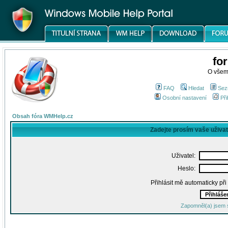
fo
O všem
FAQ
Hledat
Sez
Osobní nastavení
Při
Obsah fóra WMHelp.cz
Zadejte prosím vaše uživa
Uživatel:
Heslo:
Přihlásit mě automaticky př
Zapomněl(a) jsem 