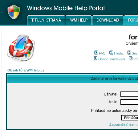
fo
O všem
FAQ
Hledat
Sez
Osobní nastavení
Při
Obsah fóra WMHelp.cz
Zadejte prosím vaše uživa
Uživatel:
Heslo:
Přihlásit mě automaticky př
Zapomněl(a) jsem 