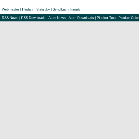
Webmaster
|
Hledání
|
Statistiky
|
Syndikační kanály
RSS News
|
RSS Downloads
|
Atom News
|
Atom Downloads
|
Plucker Text
|
Plucker Color