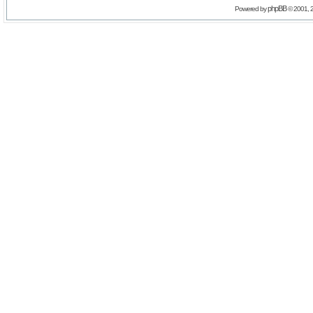
phpBB
Powered by
© 2001, 