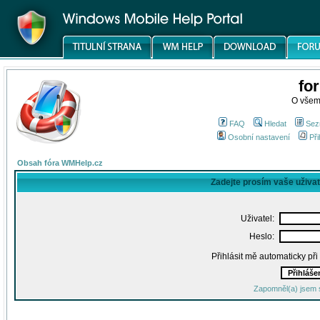
fo
O všem
FAQ
Hledat
Sez
Osobní nastavení
Při
Obsah fóra WMHelp.cz
Zadejte prosím vaše uživa
Uživatel:
Heslo:
Přihlásit mě automaticky př
Zapomněl(a) jsem 