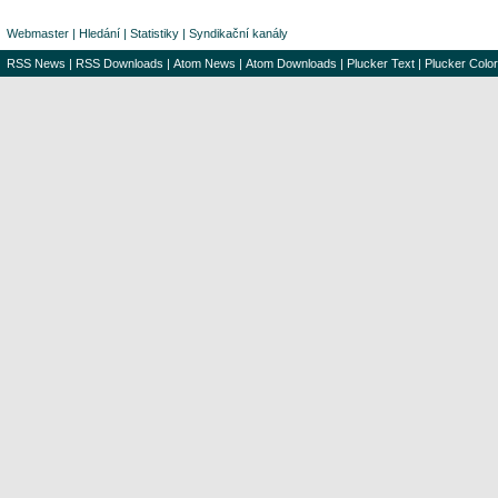
Webmaster
|
Hledání
|
Statistiky
|
Syndikační kanály
RSS News
|
RSS Downloads
|
Atom News
|
Atom Downloads
|
Plucker Text
|
Plucker Color