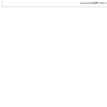
phpBB
Powered by
© 2001, 