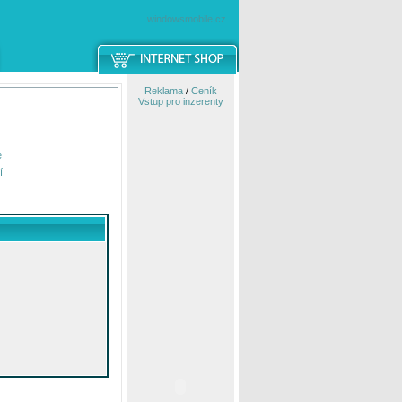
windowsmobile.cz
Reklama
/
Ceník
Vstup pro inzerenty
e
í