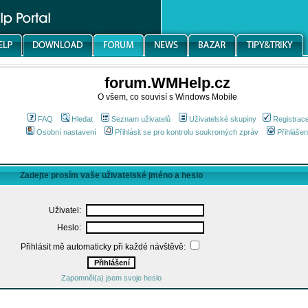
forum.WMHelp.cz
O všem, co souvisí s Windows Mobile
FAQ
Hledat
Seznam uživatelů
Uživatelské skupiny
Registrac
Osobní nastavení
Přihlásit se pro kontrolu soukromých zpráv
Přihlášen
Zadejte prosím vaše uživatelské jméno a heslo
Uživatel:
Heslo:
Přihlásit mě automaticky při každé návštěvě:
Zapomněl(a) jsem svoje heslo