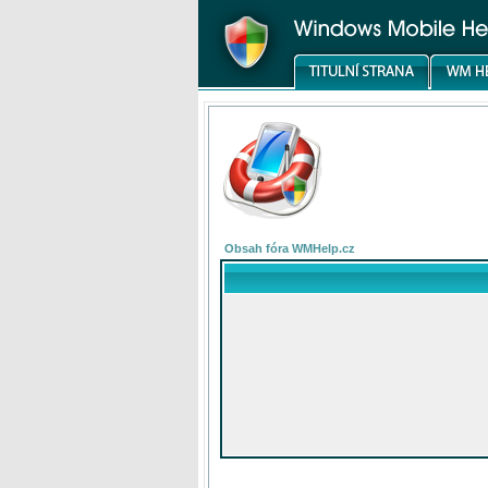
Obsah fóra WMHelp.cz